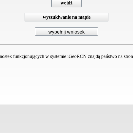
wejdź
wyszukiwanie na mapie
dnostek funkcjonujących w systemie iGeoRCN znajdą państwo na stro